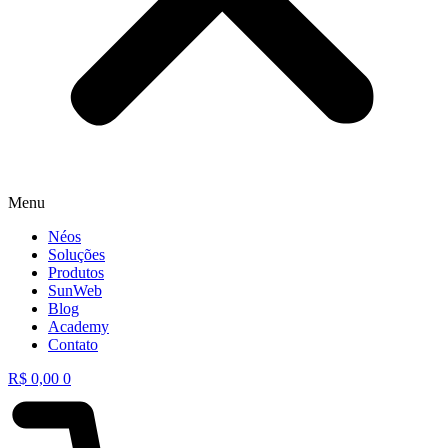
Menu
Néos
Soluções
Produtos
SunWeb
Blog
Academy
Contato
R$
0,00
0