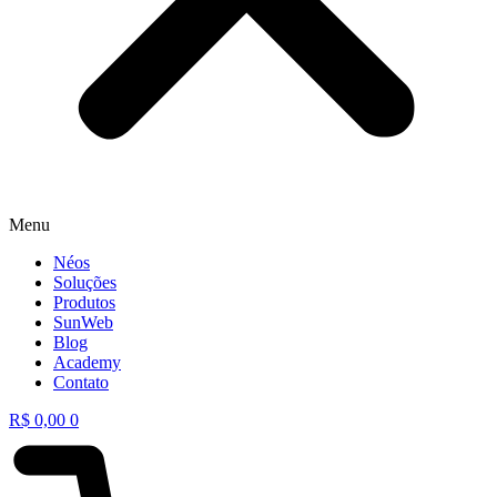
Menu
Néos
Soluções
Produtos
SunWeb
Blog
Academy
Contato
R$
0,00
0