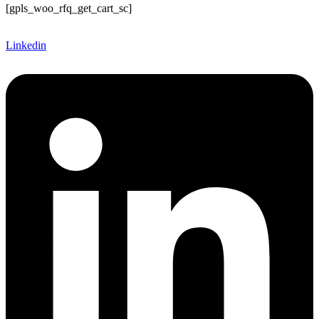
[gpls_woo_rfq_get_cart_sc]
Linkedin