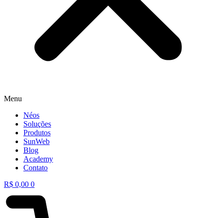
Menu
Néos
Soluções
Produtos
SunWeb
Blog
Academy
Contato
R$
0,00
0