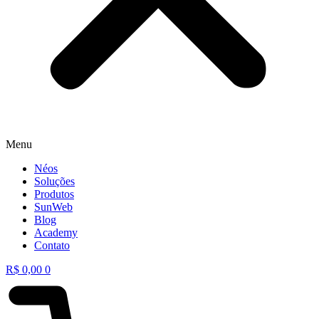
Menu
Néos
Soluções
Produtos
SunWeb
Blog
Academy
Contato
R$
0,00
0