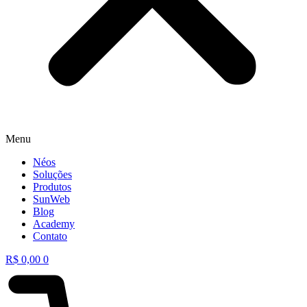
Menu
Néos
Soluções
Produtos
SunWeb
Blog
Academy
Contato
R$
0,00
0