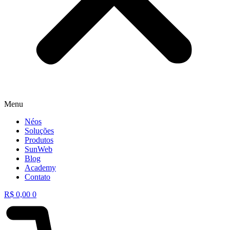
Menu
Néos
Soluções
Produtos
SunWeb
Blog
Academy
Contato
R$
0,00
0